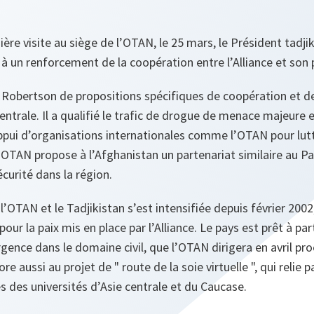
ère visite au siège de l’OTAN, le 25 mars, le Président tadj
 un renforcement de la coopération entre l’Alliance et son 
d Robertson de propositions spécifiques de coopération et de
centrale. Il a qualifié le trafic de drogue de menace majeure 
ppui d’organisations internationales comme l’OTAN pour lutter
’OTAN propose à l’Afghanistan un partenariat similaire au Par
écurité dans la région.
l’OTAN et le Tadjikistan s’est intensifiée depuis février 2002
 pour la paix mis en place par l’Alliance. Le pays est prêt à par
rgence dans le domaine civil, que l’OTAN dirigera en avril pro
re aussi au projet de " route de la soie virtuelle ", qui relie pa
 des universités d’Asie centrale et du Caucase.