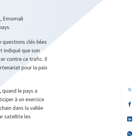
ik, Emomali
pays.
 questions clés liées
et indiqué que son
 contre ce trafic. Il
tenariat pour la paix
, quand le pays a
ticiper à un exercice
s’
chain dans la vallée
da
un
r satellite les
no
s’
on
da
un
no
s’