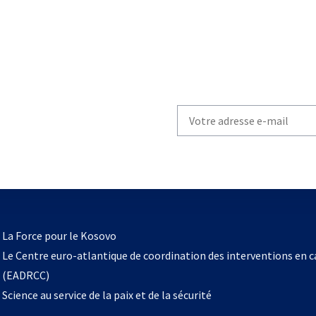
Write
your
email
to
subscribe
s’ouvre
l
La Force pour le Kosovo
dans
Le Centre euro-atlantique de coordination des interventions en 
un
(EADRCC)
nouvel
Science au service de la paix et de la sécurité
onglet