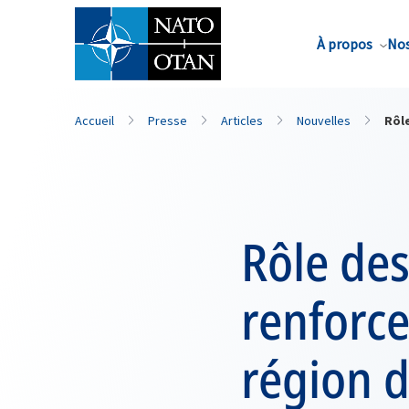
Nom de famille*
À propos
Nos
Accueil
Presse
Articles
Nouvelles
Rôle
Rôle des
renforce
région d