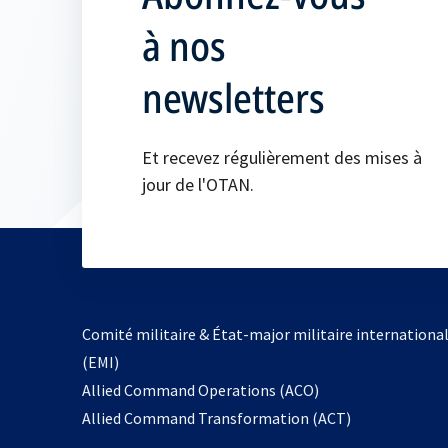
à nos
newsletters
Et recevez régulièrement des mises à
jour de l'OTAN.
Comité militaire & État-major militaire internationa
(EMI)
s’ouvre
Allied Command Operations (ACO)
dans
Allied Command Transformation (ACT)
un