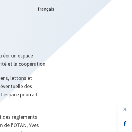
 créer un espace
ité et la coopération.
ens, lettons et
 éventuelle des
t espace pourrait
 et des règlements
s’
om de l’OTAN, Yves
da
un