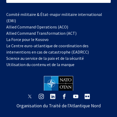
Comité militaire & État-major militaire international
(EMI)
Allied Command Operations (ACO)
Allied Command Transformation (ACT)
s’ouvre
La Force pour le Kosovo
dans
Le Centre euro-atlantique de coordination des
un
interventions en cas de catastrophe (EADRCC)
nouvel
Science au service de la paix et de la sécurité
onglet
Utilisation du contenu et de la marque
s’ouvre
s’ouvre
s’ouvre
s’ouvre
s’ouvre
s’ouvre
dans
dans
dans
dans
dans
dans
Organisation du Traité de l'Atlantique Nord
un
un
un
un
un
un
nouvel
nouvel
nouvel
nouvel
nouvel
nouvel