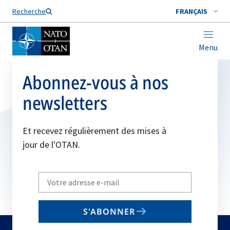
Nom de famille*
Recherche
FRANÇAIS
Menu
Abonnez-vous à nos
newsletters
Et recevez régulièrement des mises à
jour de l'OTAN.
Write
your
email
S'ABONNER
to
subscribe