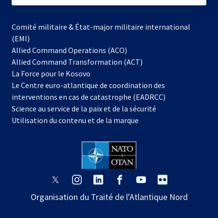
Comité militaire & État-major militaire international
(EMI)
Allied Command Operations (ACO)
Allied Command Transformation (ACT)
s’ouvre
La Force pour le Kosovo
dans
Le Centre euro-atlantique de coordination des
un
interventions en cas de catastrophe (EADRCC)
nouvel
Science au service de la paix et de la sécurité
onglet
Utilisation du contenu et de la marque
s’ouvre
s’ouvre
s’ouvre
s’ouvre
s’ouvre
s’ouvre
dans
dans
dans
dans
dans
dans
Organisation du Traité de l'Atlantique Nord
un
un
un
un
un
un
nouvel
nouvel
nouvel
nouvel
nouvel
nouvel