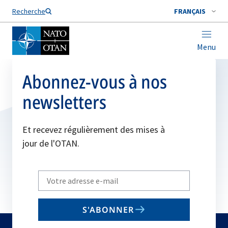
Nom de famille*
Recherche
FRANÇAIS
Menu
Abonnez-vous à nos
newsletters
Et recevez régulièrement des mises à
jour de l'OTAN.
Write
your
email
S'ABONNER
to
subscribe