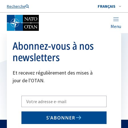
Nom de famille*
Recherche
FRANÇAIS
Menu
Abonnez-vous à nos
newsletters
Et recevez régulièrement des mises à
jour de l'OTAN.
Write
your
email
S'ABONNER
to
subscribe