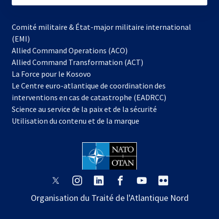
Comité militaire & État-major militaire international
(EMI)
Allied Command Operations (ACO)
Allied Command Transformation (ACT)
s’ouvre
La Force pour le Kosovo
dans
Le Centre euro-atlantique de coordination des
un
interventions en cas de catastrophe (EADRCC)
nouvel
Science au service de la paix et de la sécurité
onglet
Utilisation du contenu et de la marque
s’ouvre
s’ouvre
s’ouvre
s’ouvre
s’ouvre
s’ouvre
dans
dans
dans
dans
dans
dans
Organisation du Traité de l'Atlantique Nord
un
un
un
un
un
un
nouvel
nouvel
nouvel
nouvel
nouvel
nouvel