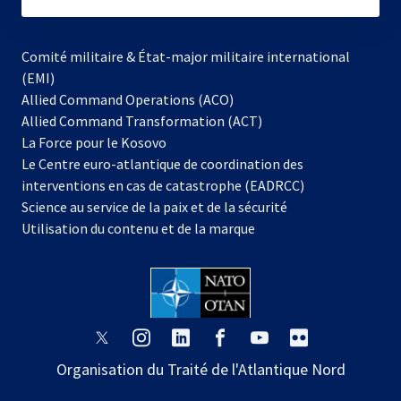
subscribe
Comité militaire & État-major militaire international
(EMI)
s’ouvre
Allied Command Operations (ACO)
dans
Allied Command Transformation (ACT)
s’ouvre
un
La Force pour le Kosovo
dans
nouvel
Le Centre euro-atlantique de coordination des
un
onglet
interventions en cas de catastrophe (EADRCC)
nouvel
Science au service de la paix et de la sécurité
onglet
Utilisation du contenu et de la marque
s’ouvre
s’ouvre
s’ouvre
s’ouvre
s’ouvre
s’ouvre
dans
dans
dans
dans
dans
dans
Organisation du Traité de l'Atlantique Nord
un
un
un
un
un
un
nouvel
nouvel
nouvel
nouvel
nouvel
nouvel