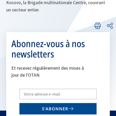
Kosovo, la Brigade multinationale Centre, couvrant
un secteur entier.
Abonnez-vous à nos
newsletters
Et recevez régulièrement des mises à
jour de l'OTAN.
Write
your
email
S'ABONNER
to