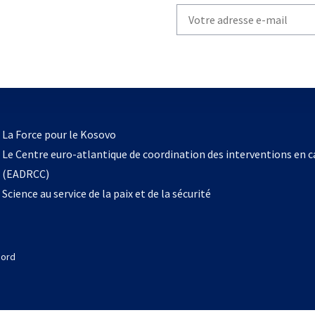
Write
your
email
to
subscribe
s’ouvre
l
La Force pour le Kosovo
dans
Le Centre euro-atlantique de coordination des interventions en 
un
(EADRCC)
nouvel
Science au service de la paix et de la sécurité
onglet
Nord