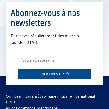
Abonnez-vous à nos
newsletters
Et recevez régulièrement des mises à
jour de l'OTAN.
Write
your
email
S'ABONNER
to
subscribe
Comité militaire & État-major militaire international
(EMI)
s’ouvre
Allied Command Operations (ACO)