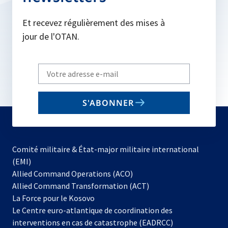
Et recevez régulièrement des mises à
jour de l'OTAN.
Write
your
email
S'ABONNER
to
subscribe
Comité militaire & État-major militaire international
(EMI)
s’ouvre
Allied Command Operations (ACO)
dans
Allied Command Transformation (ACT)
s’ouvre
un
La Force pour le Kosovo
dans
nouvel
Le Centre euro-atlantique de coordination des
un
onglet
interventions en cas de catastrophe (EADRCC)