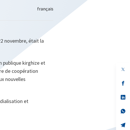
22 novembre, était la
n publique kirghize et
ère de coopération
aux nouvelles
s’
da
un
no
s’
dialisation et
on
da
un
no
s’
on
da
un
no
s’
on
da