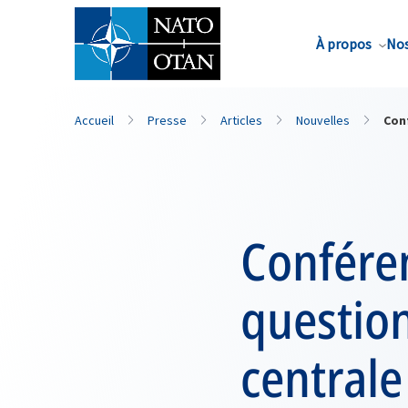
Nom de famille*
À propos
Nos
Accueil
Presse
Articles
Nouvelles
Conf
Confére
question
centrale