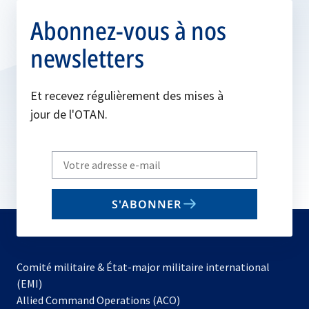
Abonnez-vous à nos
newsletters
Et recevez régulièrement des mises à
jour de l'OTAN.
Write
your
email
S'ABONNER
to
subscribe
Comité militaire & État-major militaire international
(EMI)
s’ouvre
Allied Command Operations (ACO)