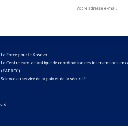
Write
your
email
to
subscribe
s’ouvre
l
La Force pour le Kosovo
dans
Le Centre euro-atlantique de coordination des interventions en 
un
(EADRCC)
nouvel
Science au service de la paix et de la sécurité
onglet
Nord