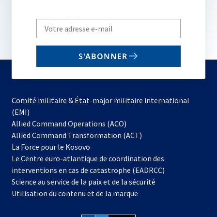
Write
your
email
S'ABONNER
to
subscribe
Comité militaire & État-major militaire international
(EMI)
s’ouvre
Allied Command Operations (ACO)
dans
Allied Command Transformation (ACT)
s’ouvre
un
La Force pour le Kosovo
dans
nouvel
Le Centre euro-atlantique de coordination des
un
onglet
interventions en cas de catastrophe (EADRCC)
nouvel
Science au service de la paix et de la sécurité
onglet
Utilisation du contenu et de la marque