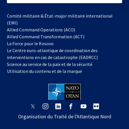
Comité militaire & État-major militaire international
(EMI)
Allied Command Operations (ACO)
Allied Command Transformation (ACT)
s’ouvre
La Force pour le Kosovo
dans
Le Centre euro-atlantique de coordination des
un
interventions en cas de catastrophe (EADRCC)
nouvel
Science au service de la paix et de la sécurité
onglet
Utilisation du contenu et de la marque
s’ouvre
s’ouvre
s’ouvre
s’ouvre
s’ouvre
s’ouvre
dans
dans
dans
dans
dans
dans
Organisation du Traité de l'Atlantique Nord
un
un
un
un
un
un
nouvel
nouvel
nouvel
nouvel
nouvel
nouvel