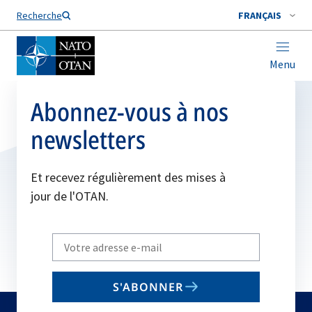
Nom de famille*
Recherche
FRANÇAIS
Menu
Abonnez-vous à nos
newsletters
Et recevez régulièrement des mises à
jour de l'OTAN.
Write
your
email
S'ABONNER
to
subscribe