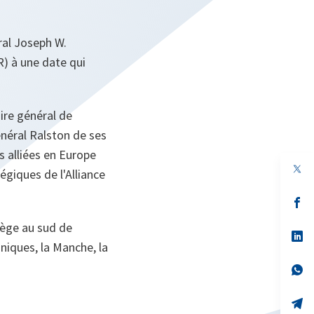
ral Joseph W.
) à une date qui
ire général de
énéral Ralston de ses
 alliées en Europe
iques de l'Alliance
s’
da
un
vège au sud de
no
s’
nniques, la Manche, la
on
da
un
no
s’
on
da
un
no
s’
on
da