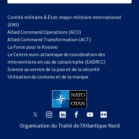
Comité militaire & État-major militaire international
(EMI)
Allied Command Operations (ACO)
Allied Command Transformation (ACT)
s’ouvre
La Force pour le Kosovo
dans
Le Centre euro-atlantique de coordination des
un
interventions en cas de catastrophe (EADRCC)
nouvel
Science au service de la paix et de la sécurité
onglet
Utilisation du contenu et de la marque
s’ouvre
s’ouvre
s’ouvre
s’ouvre
s’ouvre
s’ouvre
dans
dans
dans
dans
dans
dans
Organisation du Traité de l'Atlantique Nord
un
un
un
un
un
un
nouvel
nouvel
nouvel
nouvel
nouvel
nouvel