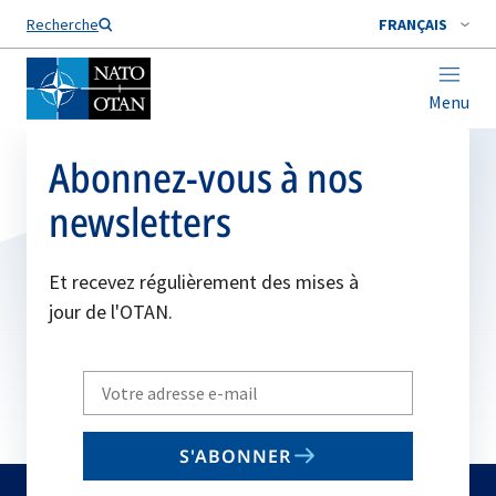
Nom de famille*
Recherche
FRANÇAIS
Menu
Abonnez-vous à nos
newsletters
Et recevez régulièrement des mises à
jour de l'OTAN.
Write
your
email
S'ABONNER
to
subscribe