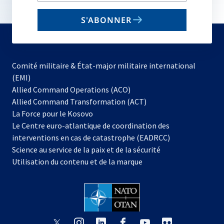
email
S'ABONNER
to
subscribe
Comité militaire & État-major militaire international
(EMI)
s’ouvre
Allied Command Operations (ACO)
dans
Allied Command Transformation (ACT)
s’ouvre
un
La Force pour le Kosovo
dans
nouvel
Le Centre euro-atlantique de coordination des
un
onglet
interventions en cas de catastrophe (EADRCC)
nouvel
Science au service de la paix et de la sécurité
onglet
Utilisation du contenu et de la marque
s’ouvre
s’ouvre
s’ouvre
s’ouvre
s’ouvre
s’ouvre