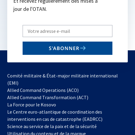
Et recevez régulièrement des mises à
jour de l'OTAN.
Write
your
email
S'ABONNER
to
subscribe
Comité militaire & État-major militaire international
(EMI)
s’ouvre
Allied Command Operations (ACO)
dans
Allied Command Transformation (ACT)
s’ouvre
un
La Force pour le Kosovo
dans
nouvel
Le Centre euro-atlantique de coordination des
un
onglet
interventions en cas de catastrophe (EADRCC)
nouvel
Science au service de la paix et de la sécurité
onglet
Utilisation du contenu et de la marque