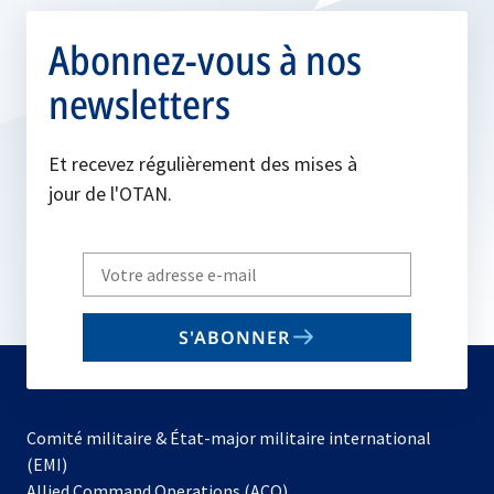
Abonnez-vous à nos
newsletters
Et recevez régulièrement des mises à
jour de l'OTAN.
Write
your
email
S'ABONNER
to
subscribe
Comité militaire & État-major militaire international
(EMI)
s’ouvre
Allied Command Operations (ACO)