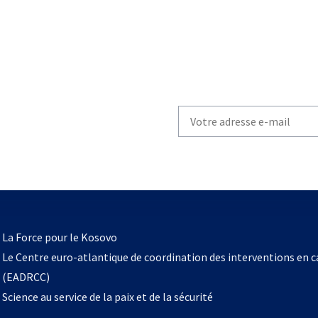
Write
your
email
to
subscribe
s’ouvre
l
La Force pour le Kosovo
dans
Le Centre euro-atlantique de coordination des interventions en 
un
(EADRCC)
nouvel
Science au service de la paix et de la sécurité
onglet