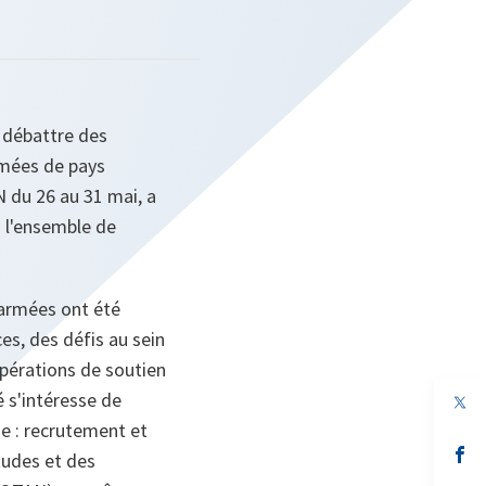
 débattre des
rmées de pays
 du 26 au 31 mai, a
 l'ensemble de
 armées ont été
es, des défis au sein
pérations de soutien
 s'intéresse de
e : recrutement et
s’
études et des
da
un