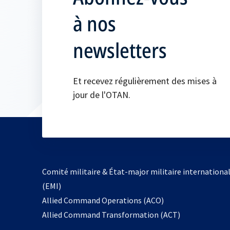
à nos
newsletters
Et recevez régulièrement des mises à
jour de l'OTAN.
Comité militaire & État-major militaire internationa
(EMI)
s’ouvre
Allied Command Operations (ACO)
dans
Allied Command Transformation (ACT)
un