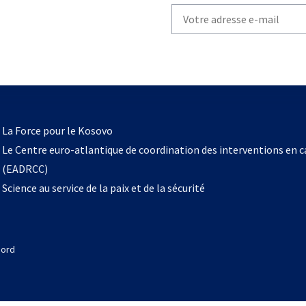
Write
your
email
to
subscribe
s’ouvre
l
La Force pour le Kosovo
dans
Le Centre euro-atlantique de coordination des interventions en 
un
(EADRCC)
nouvel
Science au service de la paix et de la sécurité
onglet
Nord