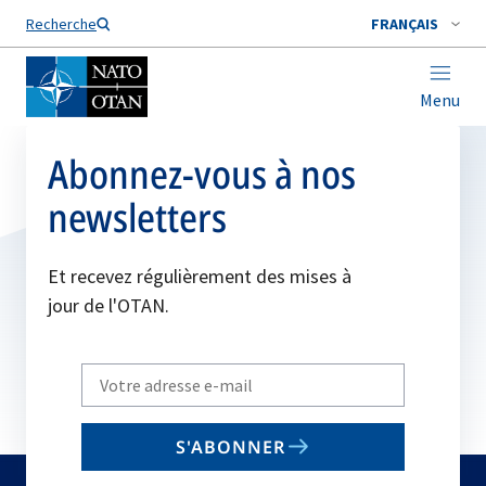
Nom de famille*
Recherche
FRANÇAIS
Menu
Abonnez-vous à nos
newsletters
Et recevez régulièrement des mises à
jour de l'OTAN.
Write
your
email
S'ABONNER
to
subscribe