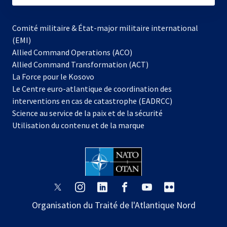
Comité militaire & État-major militaire international
(EMI)
Allied Command Operations (ACO)
Allied Command Transformation (ACT)
s’ouvre
La Force pour le Kosovo
dans
Le Centre euro-atlantique de coordination des
un
interventions en cas de catastrophe (EADRCC)
nouvel
Science au service de la paix et de la sécurité
onglet
Utilisation du contenu et de la marque
s’ouvre
s’ouvre
s’ouvre
s’ouvre
s’ouvre
s’ouvre
dans
dans
dans
dans
dans
dans
Organisation du Traité de l'Atlantique Nord
un
un
un
un
un
un
nouvel
nouvel
nouvel
nouvel
nouvel
nouvel