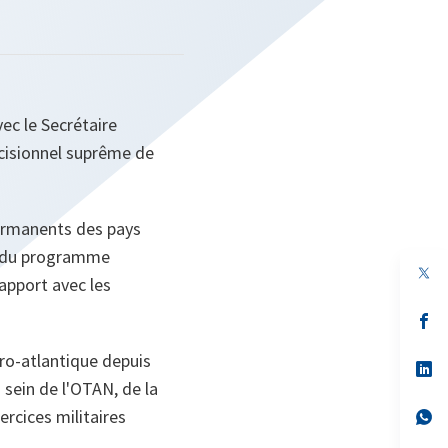
vec le Secrétaire
écisionnel suprême de
permanents des pays
nt du programme
apport avec les
s’
da
un
uro-atlantique depuis
no
s’
on
da
 sein de l'OTAN, de la
un
rcices militaires
no
s’
on
da
un