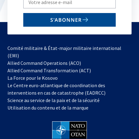
your
email
S'ABONNER
to
subscribe
Comité militaire & État-major militaire international
(EMI)
s’ouvre
Allied Command Operations (ACO)
dans
Allied Command Transformation (ACT)
s’ouvre
un
La Force pour le Kosovo
dans
nouvel
Le Centre euro-atlantique de coordination des
un
onglet
interventions en cas de catastrophe (EADRCC)
nouvel
Science au service de la paix et de la sécurité
onglet
Utilisation du contenu et de la marque