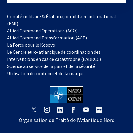
Comité militaire & État-major militaire international
(EMI)
Allied Command Operations (ACO)
Allied Command Transformation (ACT)
s’ouvre
La Force pour le Kosovo
dans
Le Centre euro-atlantique de coordination des
un
interventions en cas de catastrophe (EADRCC)
nouvel
Science au service de la paix et de la sécurité
onglet
Utilisation du contenu et de la marque
s’ouvre
s’ouvre
s’ouvre
s’ouvre
s’ouvre
s’ouvre
dans
dans
dans
dans
dans
dans
Organisation du Traité de l'Atlantique Nord
un
un
un
un
un
un
nouvel
nouvel
nouvel
nouvel
nouvel
nouvel