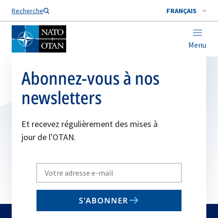
Nom de famille*
Recherche
FRANÇAIS
Menu
Abonnez-vous à nos
newsletters
Et recevez régulièrement des mises à
jour de l'OTAN.
Write
your
email
S'ABONNER
to
subscribe