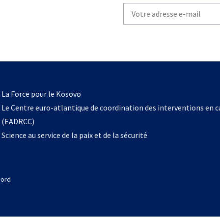
Write
your
email
to
subscribe
s’ouvre
l
La Force pour le Kosovo
dans
Le Centre euro-atlantique de coordination des interventions en 
un
(EADRCC)
nouvel
Science au service de la paix et de la sécurité
onglet
Nord