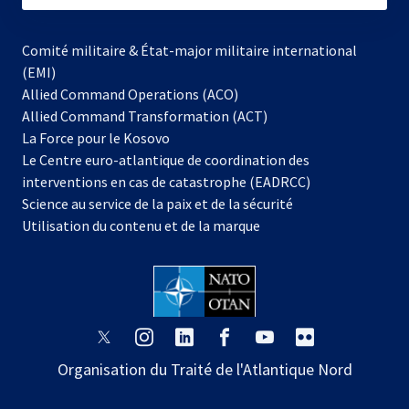
Comité militaire & État-major militaire international
(EMI)
Allied Command Operations (ACO)
Allied Command Transformation (ACT)
s’ouvre
La Force pour le Kosovo
dans
Le Centre euro-atlantique de coordination des
un
interventions en cas de catastrophe (EADRCC)
nouvel
Science au service de la paix et de la sécurité
onglet
Utilisation du contenu et de la marque
s’ouvre
s’ouvre
s’ouvre
s’ouvre
s’ouvre
s’ouvre
dans
dans
dans
dans
dans
dans
Organisation du Traité de l'Atlantique Nord
un
un
un
un
un
un
nouvel
nouvel
nouvel
nouvel
nouvel
nouvel