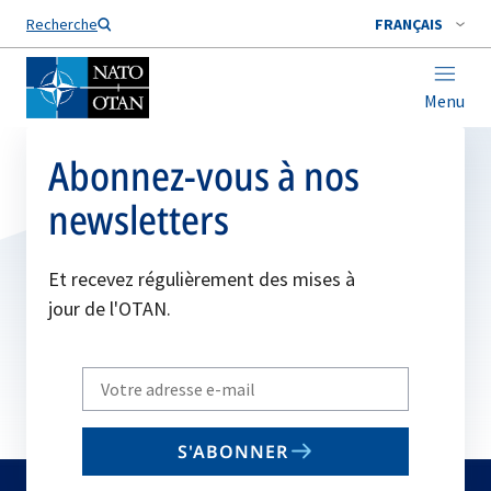
Nom de famille*
Recherche
FRANÇAIS
Menu
Abonnez-vous à nos
newsletters
Et recevez régulièrement des mises à
jour de l'OTAN.
Write
your
email
S'ABONNER
to
subscribe