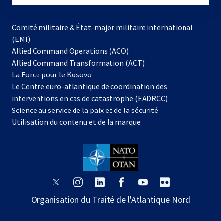
Comité militaire & État-major militaire international
(EMI)
Allied Command Operations (ACO)
Allied Command Transformation (ACT)
s’ouvre
La Force pour le Kosovo
dans
Le Centre euro-atlantique de coordination des
un
interventions en cas de catastrophe (EADRCC)
nouvel
Science au service de la paix et de la sécurité
onglet
Utilisation du contenu et de la marque
s’ouvre
s’ouvre
s’ouvre
s’ouvre
s’ouvre
s’ouvre
dans
dans
dans
dans
dans
dans
Organisation du Traité de l'Atlantique Nord
un
un
un
un
un
un
nouvel
nouvel
nouvel
nouvel
nouvel
nouvel