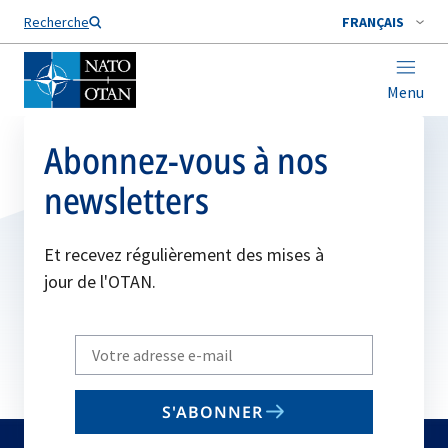
Nom de famille*
Recherche
FRANÇAIS
Menu
Abonnez-vous à nos
newsletters
Et recevez régulièrement des mises à
jour de l'OTAN.
Write
your
email
S'ABONNER
to
subscribe