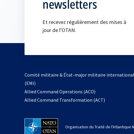
newsletters
Et recevez régulièrement des mises à
jour de l'OTAN.
Comité militaire & État-major militaire internationa
(EMI)
s’ouvre
Allied Command Operations (ACO)
dans
Allied Command Transformation (ACT)
un
nouvel
onglet
Organisation du Traité de l'Atlantique 