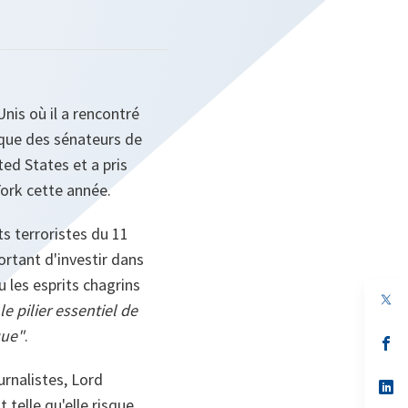
Unis où il a rencontré
i que des sénateurs de
ted States et a pris
ork cette année.
ts terroristes du 11
ortant d'investir dans
u les esprits chagrins
e pilier essentiel de
que"
.
s’
da
un
rnalistes, Lord
no
s’
on
da
telle qu'elle risque