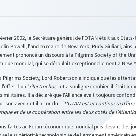
février 2002, le Secrétaire général de l'OTAN était aux Etats-
 Colin Powell, l'ancien maire de New-York, Rudy Giuliani, ains
alement prononcé un discours à la Pilgrims Society of the Uni
ique mondial, qui se déroulait exceptionnellement à New-Y
a Pilgrims Society, Lord Robertson a indiqué que les attenta
l'effet d'un "
électrochoc
" et a souligné combien il était imp
 militaires. Il a déclaré que l'Alliance avait toujours confond
ur son avenir et il a conclu :
"L'OTAN est et continuera d'être l
ntique et de la coopération entre les deux côtés de l'Atlanti
ions faites au Forum économique mondial puis devant des jou
ue la supériorité technologique de l'armement américain est 