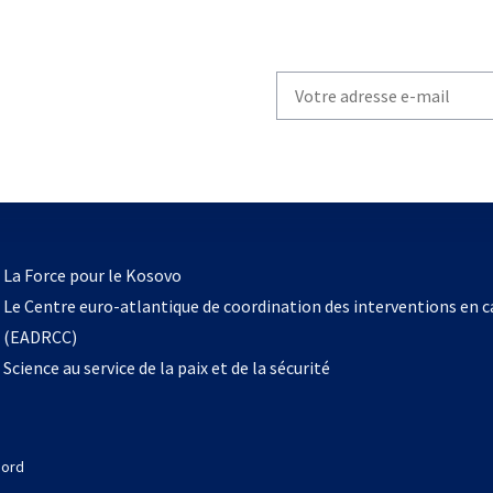
Write
your
email
to
subscribe
s’ouvre
l
La Force pour le Kosovo
dans
Le Centre euro-atlantique de coordination des interventions en 
un
(EADRCC)
nouvel
Science au service de la paix et de la sécurité
onglet
Nord