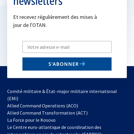
newsletters
Et recevez régulièrement des mises à
jour de l'OTAN.
Write
your
email
S'ABONNER
to
subscribe
Comité militaire & État-major militaire international
(EMI)
s’ouvre
Allied Command Operations (ACO)
dans
Allied Command Transformation (ACT)
s’ouvre
un
La Force pour le Kosovo
dans
nouvel
Le Centre euro-atlantique de coordination des