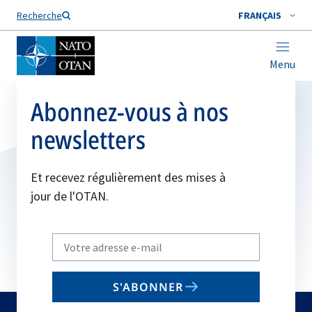
Nom de famille*
Recherche
FRANÇAIS
Menu
Abonnez-vous à nos
newsletters
Et recevez régulièrement des mises à
jour de l'OTAN.
Write
your
email
S'ABONNER
to
subscribe