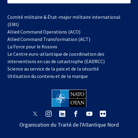
Comité militaire & État-major militaire international
(EMI)
Allied Command Operations (ACO)
Allied Command Transformation (ACT)
s’ouvre
La Force pour le Kosovo
dans
Le Centre euro-atlantique de coordination des
un
interventions en cas de catastrophe (EADRCC)
nouvel
Science au service de la paix et de la sécurité
onglet
Utilisation du contenu et de la marque
s’ouvre
s’ouvre
s’ouvre
s’ouvre
s’ouvre
s’ouvre
dans
dans
dans
dans
dans
dans
Organisation du Traité de l'Atlantique Nord
un
un
un
un
un
un
nouvel
nouvel
nouvel
nouvel
nouvel
nouvel