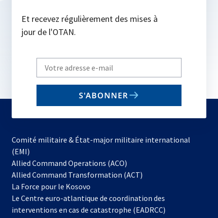
Et recevez régulièrement des mises à
jour de l'OTAN.
Write
your
email
S'ABONNER
to
subscribe
Comité militaire & État-major militaire international
(EMI)
s’ouvre
Allied Command Operations (ACO)
dans
Allied Command Transformation (ACT)
s’ouvre
un
La Force pour le Kosovo
dans
nouvel
Le Centre euro-atlantique de coordination des
un
onglet
interventions en cas de catastrophe (EADRCC)