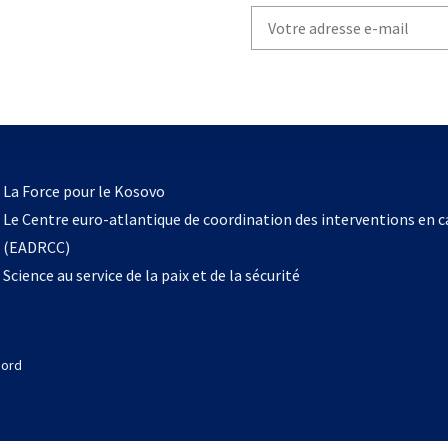
Write
your
email
to
subscribe
s’ouvre
l
La Force pour le Kosovo
dans
Le Centre euro-atlantique de coordination des interventions en 
un
(EADRCC)
nouvel
Science au service de la paix et de la sécurité
onglet
Nord