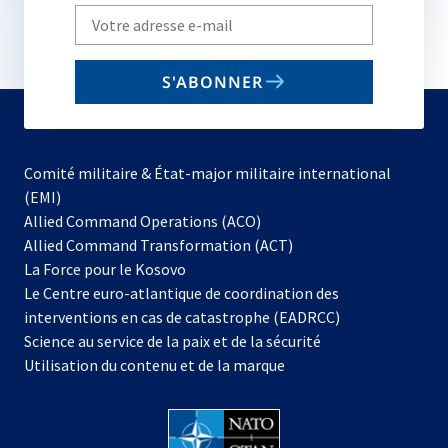
Write
your
email
S'ABONNER
to
subscribe
Comité militaire & État-major militaire international
(EMI)
s’ouvre
Allied Command Operations (ACO)
dans
Allied Command Transformation (ACT)
s’ouvre
un
La Force pour le Kosovo
dans
nouvel
Le Centre euro-atlantique de coordination des
un
onglet
interventions en cas de catastrophe (EADRCC)
nouvel
Science au service de la paix et de la sécurité
onglet
Utilisation du contenu et de la marque