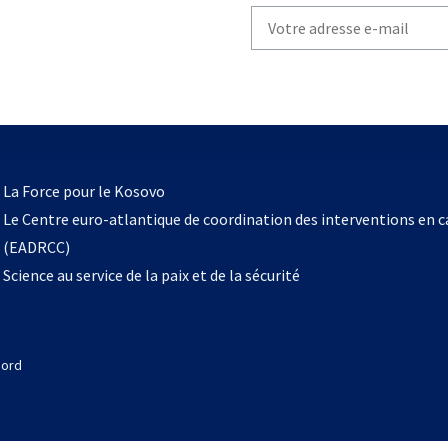
Write
your
email
to
subscribe
s’ouvre
l
La Force pour le Kosovo
dans
Le Centre euro-atlantique de coordination des interventions en 
un
(EADRCC)
nouvel
Science au service de la paix et de la sécurité
onglet
Nord