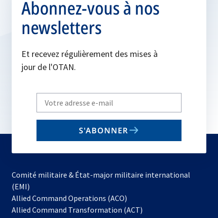
Abonnez-vous à nos
newsletters
Et recevez régulièrement des mises à
jour de l'OTAN.
Write
your
email
S'ABONNER
to
subscribe
Comité militaire & État-major militaire international
(EMI)
s’ouvre
Allied Command Operations (ACO)
dans
Allied Command Transformation (ACT)