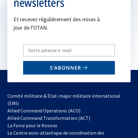
newsletters
Et recevez régulièrement des mises à
jour de l'OTAN.
Write
your
email
S'ABONNER
to
subscribe
Comité militaire & État-major militaire international
(EMI)
s’ouvre
Allied Command Operations (ACO)
dans
Allied Command Transformation (ACT)
s’ouvre
un
La Force pour le Kosovo
dans
nouvel
Le Centre euro-atlantique de coordination des