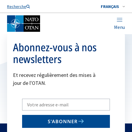
Nom de famille*
Recherche
FRANÇAIS
Menu
Abonnez-vous à nos
newsletters
Et recevez régulièrement des mises à
jour de l'OTAN.
Write
your
email
S'ABONNER
to
subscribe