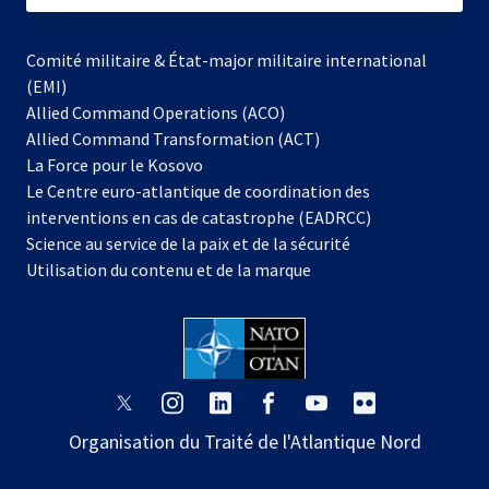
Comité militaire & État-major militaire international
(EMI)
Allied Command Operations (ACO)
Allied Command Transformation (ACT)
s’ouvre
La Force pour le Kosovo
dans
Le Centre euro-atlantique de coordination des
un
interventions en cas de catastrophe (EADRCC)
nouvel
Science au service de la paix et de la sécurité
onglet
Utilisation du contenu et de la marque
s’ouvre
s’ouvre
s’ouvre
s’ouvre
s’ouvre
s’ouvre
dans
dans
dans
dans
dans
dans
Organisation du Traité de l'Atlantique Nord
un
un
un
un
un
un
nouvel
nouvel
nouvel
nouvel
nouvel
nouvel