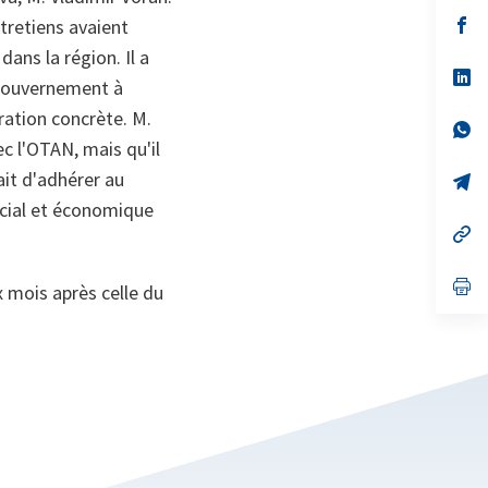
s’
tretiens avaient
da
dans la région. Il a
un
no
s’
 gouvernement à
on
da
un
ration concrète. M.
no
s’
on
da
c l'OTAN, mais qu'il
un
ait d'adhérer au
no
s’
on
da
ocial et économique
un
no
s’
on
da
un
no
s’
x mois après celle du
on
da
un
no
on