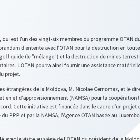
a, qui est l'un des vingt-six membres du programme OTAN du
orandum d'entente avec l'OTAN pour la destruction en toute 
l liquide (le "mélange") et la destruction de mines terrest
aires. L'OTAN pourra ainsi fournir une assistance matériell
du projet.
res étrangères de la Moldova, M. Nicolae Cernomaz, et le dir
etien et d'approvisionnement (NAMSA) pour la coopération l
cord. Cette initiative est financée dans le cadre d'un projet
le du PPP et par la NAMSA, l'Agence OTAN basée au Luxembo
dé avec la visite au siège de l'OTAN du président de la Moldo