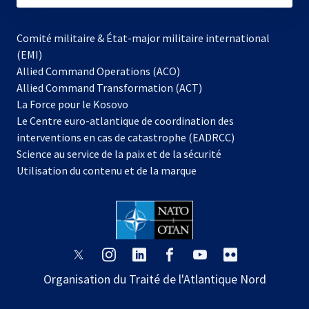
Comité militaire & État-major militaire international
(EMI)
Allied Command Operations (ACO)
Allied Command Transformation (ACT)
s’ouvre
La Force pour le Kosovo
dans
Le Centre euro-atlantique de coordination des
un
interventions en cas de catastrophe (EADRCC)
nouvel
Science au service de la paix et de la sécurité
onglet
Utilisation du contenu et de la marque
s’ouvre
s’ouvre
s’ouvre
s’ouvre
s’ouvre
s’ouvre
dans
dans
dans
dans
dans
dans
Organisation du Traité de l'Atlantique Nord
un
un
un
un
un
un
nouvel
nouvel
nouvel
nouvel
nouvel
nouvel