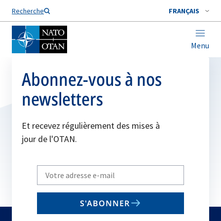
Nom de famille*
Recherche
FRANÇAIS
Menu
Abonnez-vous à nos
newsletters
Et recevez régulièrement des mises à
jour de l'OTAN.
Write
your
email
S'ABONNER
to
subscribe