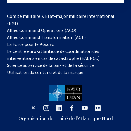
Comité militaire & État-major militaire international
(EMI)
Allied Command Operations (ACO)
Allied Command Transformation (ACT)
s’ouvre
La Force pour le Kosovo
dans
Le Centre euro-atlantique de coordination des
un
interventions en cas de catastrophe (EADRCC)
nouvel
Science au service de la paix et de la sécurité
onglet
Utilisation du contenu et de la marque
s’ouvre
s’ouvre
s’ouvre
s’ouvre
s’ouvre
s’ouvre
dans
dans
dans
dans
dans
dans
Organisation du Traité de l'Atlantique Nord
un
un
un
un
un
un
nouvel
nouvel
nouvel
nouvel
nouvel
nouvel