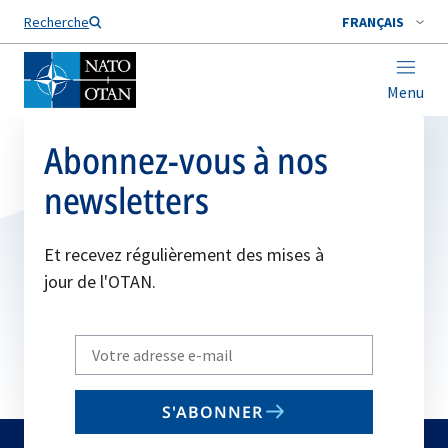
Nom de famille*
Recherche
FRANÇAIS
Menu
Abonnez-vous à nos
newsletters
Et recevez régulièrement des mises à
jour de l'OTAN.
Write
your
email
S'ABONNER
to
subscribe