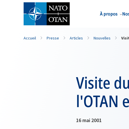
Nom de famille*
À propos
Nos
Accueil
Presse
Articles
Nouvelles
Visi
Visite d
l'OTAN 
16 mai 2001