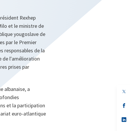
 président Rexhep
ilo et le ministre de
publique yougoslave de
ses par le Premier
es responsables de la
 de l'amélioration
res prises par
e albanaise, a
rofondies
s et la participation
s’
da
nariat euro-atlantique
un
no
s’
on
da
un