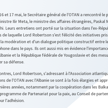
s 16 et 17 mai, le Secrétaire général de l'OTAN a rencontré le
nistre Ilir Meta, le ministre des affaires étrangères, Paskal M
shi. Leurs entretiens ont porté sur la situation dans l'ex-Ré
s de laquelle Lord Robertson s'est félicité des initiatives pri
 la modération et d'un dialogue politique constructif entre l
ne dans le pays. Ils ont aussi mis en évidence l'importance
'Albanie et la République fédérale de Yougoslavie et des mesu
er sa défense.
ntres, Lord Robertson, s'adressant à l'Association atlantiqu
ons de l'OTAN avec l'Albanie se sont à la fois élargies et app
nières années, notamment par la coopération dans les Balkan
u programme de Partenariat pour la paix, au Conseil de parte
our l'adhésion.