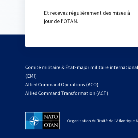
Et recevez régulièrement des mises à
jour de l'OTAN.
Comité militaire & État-major militaire internationa
(EMI)
s’ouvre
Allied Command Operations (ACO)
dans
Allied Command Transformation (ACT)
un
nouvel
onglet
Organisation du Traité de l'Atlantique 