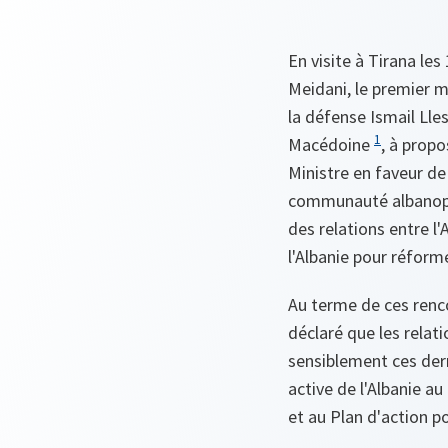
En visite à Tirana le
Meidani, le premier mi
la défense Ismail Lle
1
Macédoine
, à propo
Ministre en faveur de
communauté albanopho
des relations entre l
l'Albanie pour réform
Au terme de ces renco
déclaré que les relati
sensiblement ces der
active de l'Albanie a
et au Plan d'action p