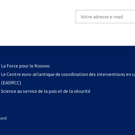
Write
your
email
to
subscribe
s’ouvre
l
La Force pour le Kosovo
dans
Le Centre euro-atlantique de coordination des interventions en 
un
(EADRCC)
nouvel
Science au service de la paix et de la sécurité
onglet
Nord