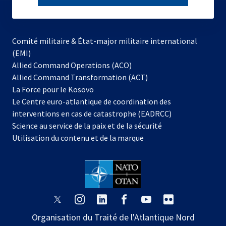
subscribe
Comité militaire & État-major militaire international
(EMI)
s’ouvre
Allied Command Operations (ACO)
dans
Allied Command Transformation (ACT)
s’ouvre
un
La Force pour le Kosovo
dans
nouvel
Le Centre euro-atlantique de coordination des
un
onglet
interventions en cas de catastrophe (EADRCC)
nouvel
Science au service de la paix et de la sécurité
onglet
Utilisation du contenu et de la marque
s’ouvre
s’ouvre
s’ouvre
s’ouvre
s’ouvre
s’ouvre
dans
dans
dans
dans
dans
dans
Organisation du Traité de l'Atlantique Nord
un
un
un
un
un
un