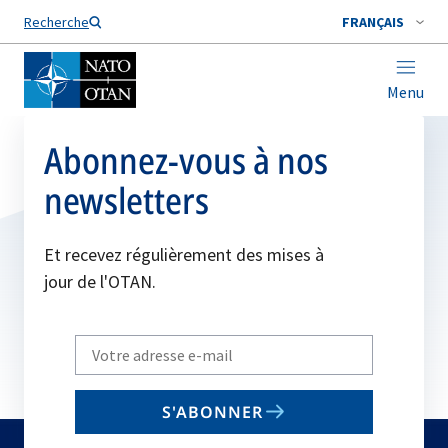
Nom de famille*
Recherche
FRANÇAIS
Menu
Abonnez-vous à nos
newsletters
Et recevez régulièrement des mises à
jour de l'OTAN.
Write
your
email
S'ABONNER
to
subscribe