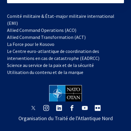
Comité militaire & État-major militaire international
(EMI)
Allied Command Operations (ACO)
Allied Command Transformation (ACT)
s’ouvre
La Force pour le Kosovo
dans
Le Centre euro-atlantique de coordination des
un
interventions en cas de catastrophe (EADRCC)
nouvel
Science au service de la paix et de la sécurité
onglet
Utilisation du contenu et de la marque
s’ouvre
s’ouvre
s’ouvre
s’ouvre
s’ouvre
s’ouvre
dans
dans
dans
dans
dans
dans
Organisation du Traité de l'Atlantique Nord
un
un
un
un
un
un
nouvel
nouvel
nouvel
nouvel
nouvel
nouvel