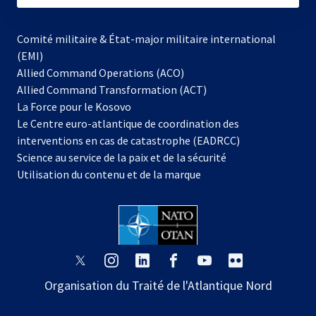
Comité militaire & État-major militaire international
(EMI)
Allied Command Operations (ACO)
Allied Command Transformation (ACT)
s’ouvre
La Force pour le Kosovo
dans
Le Centre euro-atlantique de coordination des
un
interventions en cas de catastrophe (EADRCC)
nouvel
Science au service de la paix et de la sécurité
onglet
Utilisation du contenu et de la marque
s’ouvre
s’ouvre
s’ouvre
s’ouvre
s’ouvre
s’ouvre
dans
dans
dans
dans
dans
dans
Organisation du Traité de l'Atlantique Nord
un
un
un
un
un
un
nouvel
nouvel
nouvel
nouvel
nouvel
nouvel