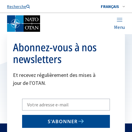
Nom de famille*
Recherche
FRANÇAIS
Menu
Abonnez-vous à nos
newsletters
Et recevez régulièrement des mises à
jour de l'OTAN.
Write
your
email
S'ABONNER
to
subscribe