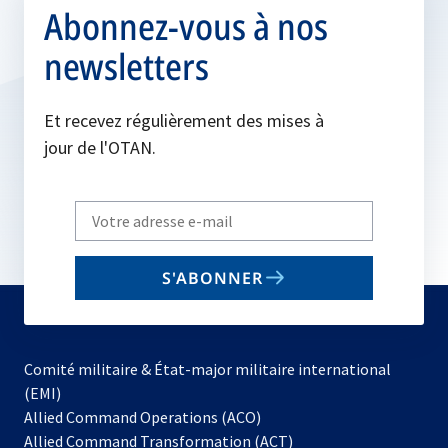
Abonnez-vous à nos
newsletters
Et recevez régulièrement des mises à
jour de l'OTAN.
Write
your
email
S'ABONNER
to
subscribe
Comité militaire & État-major militaire international
(EMI)
s’ouvre
Allied Command Operations (ACO)
dans
Allied Command Transformation (ACT)