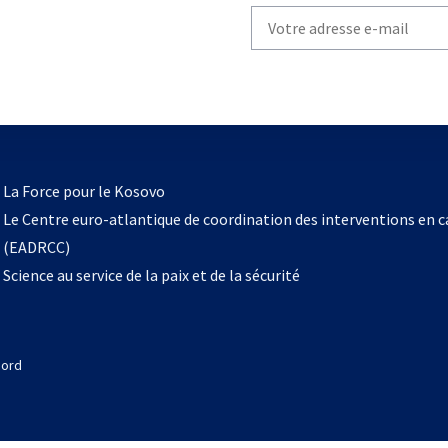
Write
your
email
to
subscribe
s’ouvre
l
La Force pour le Kosovo
dans
Le Centre euro-atlantique de coordination des interventions en 
un
(EADRCC)
nouvel
Science au service de la paix et de la sécurité
onglet
Nord