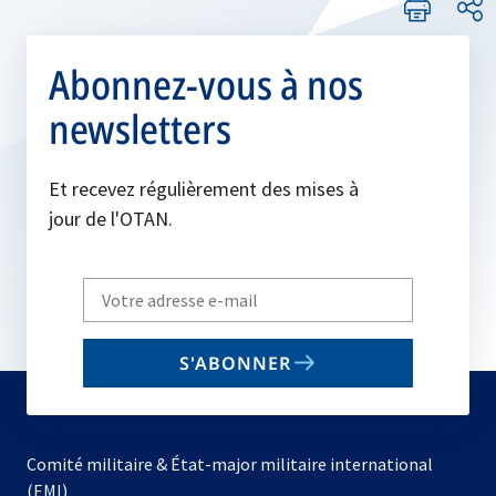
Abonnez-vous à nos
newsletters
Et recevez régulièrement des mises à
jour de l'OTAN.
Write
your
email
S'ABONNER
to
subscribe
Comité militaire & État-major militaire international
(EMI)