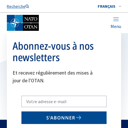
Nom de famille*
Recherche
FRANÇAIS
Menu
Abonnez-vous à nos
newsletters
Et recevez régulièrement des mises à
jour de l'OTAN.
Write
your
email
S'ABONNER
to
subscribe