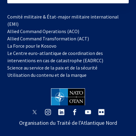
Comité militaire & État-major militaire international
(EMI)
Allied Command Operations (ACO)
Allied Command Transformation (ACT)
s’ouvre
La Force pour le Kosovo
dans
Le Centre euro-atlantique de coordination des
un
interventions en cas de catastrophe (EADRCC)
nouvel
Science au service de la paix et de la sécurité
onglet
Utilisation du contenu et de la marque
s’ouvre
s’ouvre
s’ouvre
s’ouvre
s’ouvre
s’ouvre
dans
dans
dans
dans
dans
dans
Organisation du Traité de l'Atlantique Nord
un
un
un
un
un
un
nouvel
nouvel
nouvel
nouvel
nouvel
nouvel